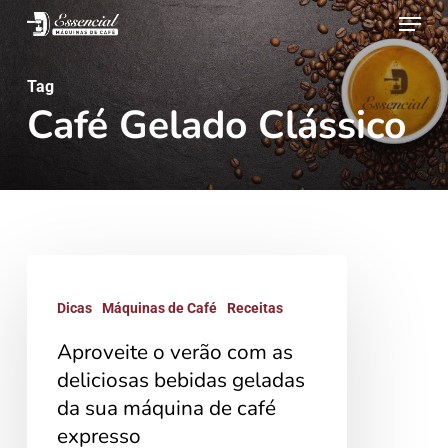
Menu
Skip
to
main
Tag
Café Gelado Clássico
content
Aproveite
o
Dicas
Máquinas de Café
Receitas
verão
Aproveite o verão com as
com
deliciosas bebidas geladas
as
da sua máquina de café
deliciosas
expresso