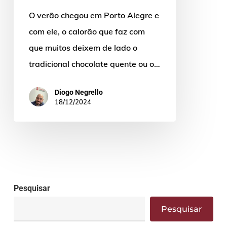
bebidas
O verão chegou em Porto Alegre e
geladas
com ele, o calorão que faz com
da
que muitos deixem de lado o
sua
tradicional chocolate quente ou o…
máquina
de
Diogo Negrello
18/12/2024
café
expresso
Pesquisar
Pesquisar