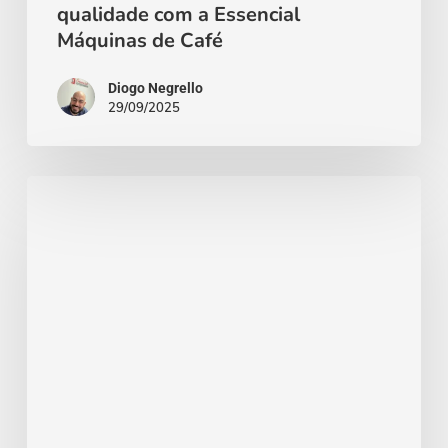
qualidade com a Essencial
a
Máquinas de Café
Essencial
Máquinas
Diogo Negrello
29/09/2025
de
Café
Aproveite
o
verão
com
as
deliciosas
bebidas
geladas
da