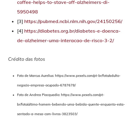
coffee-helps-to-stave-off-alzheimers-di-
5950498
[3]
https://pubmed.ncbi.nlm.nih.gov/24150256/
[4]
https://diabetes.org.br/diabetes-e-doenca-
de-alzheimer-uma-interacao-de-risco-3-2/
Crédito das fotos
Foto de Marcus Aurelius: https://www.pexels.com/pt-br/foto/adulto-
negocio-empresa-ocupado-6787678/
Foto de Andrea Piacquadio: https://www.pexels.com/pt-
br/foto/ultimo-homem-bebendo-uma-bebida-quente-enquanto-esta-
sentado-a-mesa-com-livros-3823503/