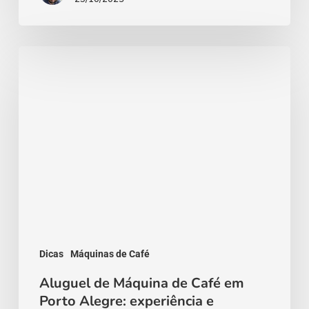
Aluguel
de
Máquina
de
Café
em
Porto
Alegre:
experiência
e
Dicas
Máquinas de Café
qualidade
Aluguel de Máquina de Café em
Porto Alegre: experiência e
com