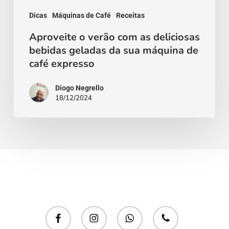
sua
Dicas
Máquinas de Café
Receitas
máquina
Aproveite o verão com as deliciosas
bebidas geladas da sua máquina de
de
café expresso
café
expresso
Diogo Negrello
18/12/2024
facebook
instagram
whatsapp
phone