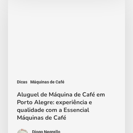
de
Máquina
de
Café
em
Porto
Alegre:
experiência
e
Dicas
Máquinas de Café
qualidade
Aluguel de Máquina de Café em
Porto Alegre: experiência e
com
qualidade com a Essencial
a
Máquinas de Café
Essencial
Máquinas
Diogo Negrello