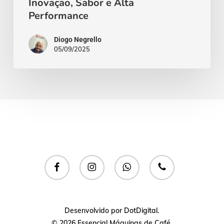
Inovação, Sabor e Alta
Performance
Diogo Negrello
05/09/2025
facebook
instagram
whatsapp
phone
Desenvolvido por
DotDigital
.
© 2026 Essencial Máquinas de Café.