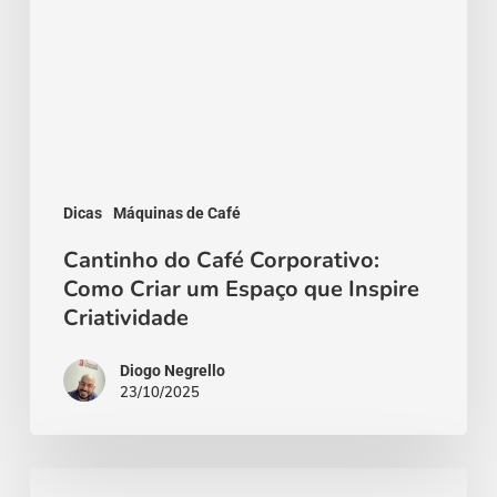
Corporativo:
Como
Criar
um
Espaço
que
Inspire
Dicas
Máquinas de Café
Criatividade
Cantinho do Café Corporativo:
Como Criar um Espaço que Inspire
Criatividade
Diogo Negrello
23/10/2025
Aluguel