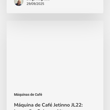
29/09/2025
de
Café
Máquina
de
Café
Jetinno
JL22:
Inovação,
Sabor
e
Alta
Performance
Máquinas de Café
Máquina de Café Jetinno JL22: